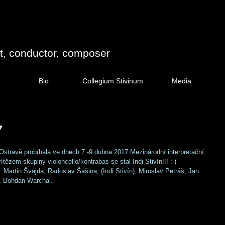
st, conductor, composer
Bio
Collegium Stivinum
Media
7
stravě probíhala ve dnech 7.-9.dubna 2017 Mezinárodní interpretační 
em skupiny violoncello/kontrabas se stal Indi Stivín!!! :-)
): Martin Švajda, Radoslav Šašina, (Indi Stivín), Miroslav Petráš, Jan 
, Bohdan Warchal.