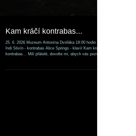
Kam kráčí kontrabas...
25. 6. 2026 Muzeum Antonína Dvořáka 19:00 hodin
Indi Stivín - kontrabas Alice Springs - klavír Kam kráčí
kontrabas… Milí přátelé, dovolte mi, abych vás pozval
na koncert, na kterém poznáte 250 let hudby během
jedné hodiny. Během mého recitálu uslyšíte hudbu
velkých skladatelů klasicismu a romantismu, jako
např. W. A. Mozarta či Antonína Dvořáka, a také mé
vlastní skladby. Dramaturgií koncertu se pokusím
odpovědět na věčnou otázku, kam se ubírá vývoj
hudby v průběhu mnoha set